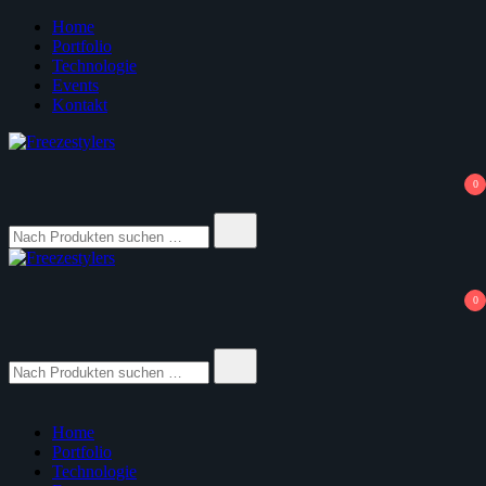
Zum
Home
Inhalt
Portfolio
springen
Technologie
Events
Kontakt
Freezestylers
3D Yourself
0
Suche
nach:
Freezestylers
3D Yourself
0
Suche
nach:
Home
Portfolio
Technologie