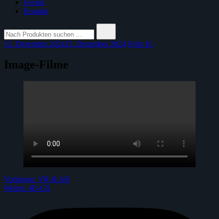
Events
Kontakt
Suche
nach:
15. Dezember 2024
15. Dezember 2024
Felix H.
Image-Filme
Beitrags-
Vorherige:
VR & AR
Weiter:
4D-GS
Navigation