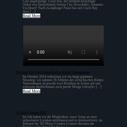
Gast angekündigt: Uncle Ray, der berühmt-berüchtigte
Onkel von Deutschlands bestem City-Downhiller, Johannes
Fischbach! Nach zweijähriger Pause hat sich Uncle Ray
dazu […]
Read More
Shooting Mit Dem Tschechischen Kletter-Nationalteam
Im Oktober 2024 realisierten wir ein lange geplantes
Shooting: wir nahmen 36 Athleten des tschechischen Kletter-
Nationalteams an jeweils zwei Bouldern in Action auf und
schossen darüberhinaus noch jeeede Menge Lifestyle- […]
Read More
Creative Connect 2025
Im Juli hatten wir die Möglichkeit, unser Setup an einer
unfassbaren Location aufzubauen und zu demonstrieren: im
Rahmen der 3D Messe Creative Connect thronten die