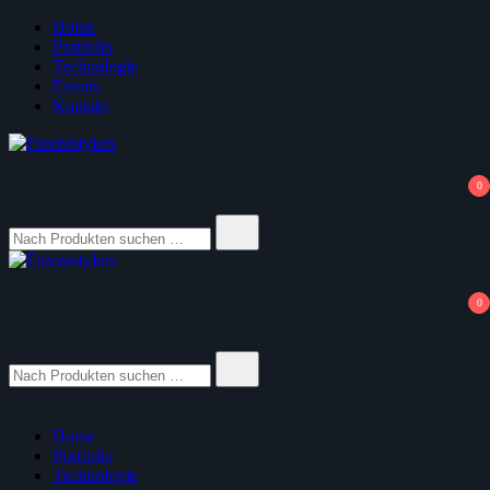
Zum
Home
Inhalt
Portfolio
springen
Technologie
Events
Kontakt
3D Yourself
Freezestylers
0
Suche
nach:
Freezestylers
3D Yourself
0
Suche
nach:
Home
Portfolio
Technologie