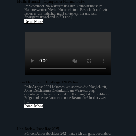
Merlin Hummel – Olympischer Hammerwerfer
Im September 2024 stattete uns der Olympiafinalist im
Hammerwerfen Merlin Hummel einen Besuch ab und wir
ließen es uns natürlich nicht entgehen, ihn und sein
Sportgerät umgehend in 3D und […]
Read More
Jonas Deichmann – Challenge 120 Weltrekord
Ende August 2024 bekamen wir spontan die Möglichkeit,
Jonas Deichmanns Zielankunft am Weltrekordtag
einzufangen: Jonas finishte den 106. Langdistanztriathlon in
Folge und setzte damit eine neue Bestmarke! In den zwei
[…]
Read More
He’s Back – Uncle Ray 2025
Für den Jahresabschluss 2024 hatte sich ein ganz besonderer