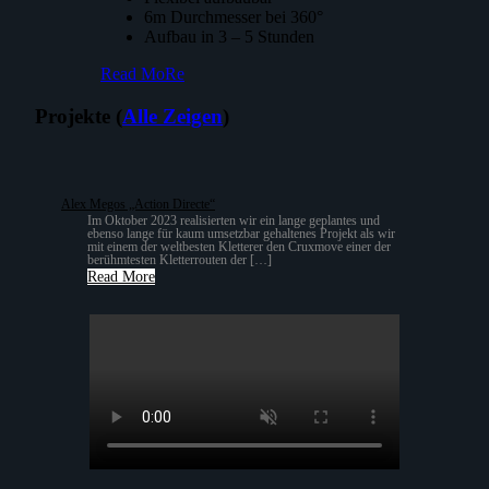
6m Durchmesser bei 360°
Aufbau in 3 – 5 Stunden
Read MoRe
Projekte (
Alle Zeigen
)
Alex Megos „Action Directe“
Im Oktober 2023 realisierten wir ein lange geplantes und
ebenso lange für kaum umsetzbar gehaltenes Projekt als wir
mit einem der weltbesten Kletterer den Cruxmove einer der
berühmtesten Kletterrouten der […]
Read More