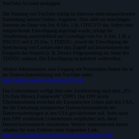
YouTube-Account ausloggen.
Die Nutzung von YouTube erfolgt im Interesse einer ansprechenden
Darstellung unserer Online- Angebote. Dies stellt ein berechtigtes
Interesse im Sinne von Art. 6 Abs. 1 lit. f DSGVO dar. Sofern eine
entsprechende Einwilligung abgefragt wurde, erfolgt die
Verarbeitung ausschließlich auf Grundlage von Art. 6 Abs. 1 lit. a
DSGVO und § 25 Abs. 1 TDDDG, soweit die Einwilligung die
Speicherung von Cookies oder den Zugriff auf Informationen im
Endgerät des Nutzers (z. B. Device-Fingerprinting) im Sinne des
TDDDG umfasst. Die Einwilligung ist jederzeit widerrufbar.
Weitere Informationen zum Umgang mit Nutzerdaten finden Sie in
der Datenschutzerklärung von YouTube unter:
https://policies.google.com/privacy?hl=de
.
Das Unternehmen verfügt über eine Zertifizierung nach dem „EU-
US Data Privacy Framework“ (DPF). Der DPF ist ein
Übereinkommen zwischen der Europäischen Union und den USA,
der die Einhaltung europäischer Datenschutzstandards bei
Datenverarbeitungen in den USA gewährleisten soll. Jedes nach
dem DPF zertifizierte Unternehmen verpflichtet sich, diese
Datenschutzstandards einzuhalten. Weitere Informationen hierzu
erhalten Sie vom Anbieter unter folgendem Link:
https://www.dataprivacyframework.gov/participant/5780
.