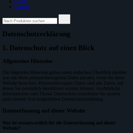
Events
Kontakt
Suche
nach:
Datenschutzerklärung
1. Datenschutz auf einen Blick
Allgemeine Hinweise
Die folgenden Hinweise geben einen einfachen Überblick darüber,
was mit Ihren personenbezogenen Daten passiert, wenn Sie diese
Website besuchen. Personenbezogene Daten sind alle Daten, mit
denen Sie persönlich identifiziert werden können. Ausführliche
Informationen zum Thema Datenschutz entnehmen Sie unserer
unter diesem Text aufgeführten Datenschutzerklärung.
Datenerfassung auf dieser Website
Wer ist verantwortlich für die Datenerfassung auf dieser
Website?