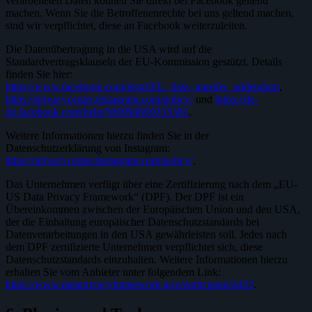
verarbeiteten Daten können Sie direkt bei Facebook geltend
machen. Wenn Sie die Betroffenenrechte bei uns geltend machen,
sind wir verpflichtet, diese an Facebook weiterzuleiten.
Die Datenübertragung in die USA wird auf die
Standardvertragsklauseln der EU-Kommission gestützt. Details
finden Sie hier:
https://www.facebook.com/legal/EU_data_transfer_addendum
,
https://privacycenter.instagram.com/policy/
und
https://de-
de.facebook.com/help/566994660333381
.
Weitere Informationen hierzu finden Sie in der
Datenschutzerklärung von Instagram:
https://privacycenter.instagram.com/policy/
.
Das Unternehmen verfügt über eine Zertifizierung nach dem „EU-
US Data Privacy Framework“ (DPF). Der DPF ist ein
Übereinkommen zwischen der Europäischen Union und den USA,
der die Einhaltung europäischer Datenschutzstandards bei
Datenverarbeitungen in den USA gewährleisten soll. Jedes nach
dem DPF zertifizierte Unternehmen verpflichtet sich, diese
Datenschutzstandards einzuhalten. Weitere Informationen hierzu
erhalten Sie vom Anbieter unter folgendem Link:
https://www.dataprivacyframework.gov/participant/4452
.