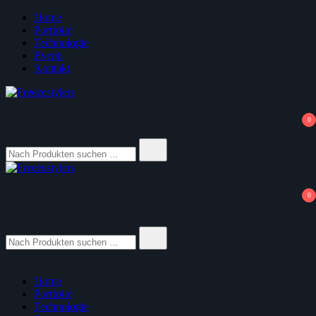
Zum
Home
Inhalt
Portfolio
springen
Technologie
Events
Kontakt
Freezestylers
3D Yourself
0
Suche
nach:
Freezestylers
3D Yourself
0
Suche
nach:
Home
Portfolio
Technologie